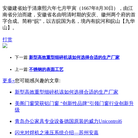
安徽建省始于清康熙六年七月甲寅（1667年8月30日），由江
南省分治而建，安徽省名由明清时期的安庆、徽州两个府的首
字合成。简称“皖”，以古皖国为名，境内有皖河和皖山【九华
山】。
打赏
下一篇:
新型高效重型细碎机该如何选择合适的生产厂家
上一篇:
不锈钢的表面工艺
更多»
您可能感兴趣的文章:
新型高效重型细碎机该如何选择合适的生产厂家
美阁门窗荣获铝门窗 “创新性品牌”引领门窗行业创新升
级
青岛办公家具专业设备德国原装的威力Unicontrol6
闪光对焊机之液压系统介绍—苏州安嘉