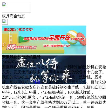
模具商企动态
安徽风化沙洗沙机型号
2024-07-20 浏览:
88
安徽风化沙洗沙机型号还是很多的，一般我们的洗沙机在安徽
六安、安庆使用的较多，这两地今年过去的设备有十几套了。
我们的洗沙机生产线配套：筛沙机、破碎机、洗沙机、脱水
筛、细沙回收机，
环保
洗沙还将配套污泥脱水设备。目前洗沙
机生产线在安徽安庆的这套是破碎制沙生产线，包括10立方进
料斗，12米长进料带，7*2.4m振动筛，1600新式锤破，
2.8*2.8m洗沙机两套，4.2*2.4m脱水筛一套，500旋流器细沙回
收机一套。这一套生产线价格达到30万元以上，单一锤破就达
到15万元，因为是重锤，一个锤子重量达到66斤，使用