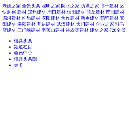
老姚之家
全景头条
照明之家
防水之家
防盗之家
博一建材
区
快洞察
建材
郑州建材
周口建材
信阳建材
商丘建材
南阳建材
漯河建材
许昌建材
濮阳建材
焦作建材
新乡建材
鹤壁建材
安
阳建材
洛阳建材
开封建材
武汉建材
天门建材
企业之家
驻马
店建材
三门峡建材
平顶山建材
神农架建材
建材之家
720全景
模具头条
频道栏目
会员中心
模具头条圈
更多