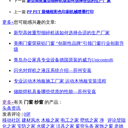
下一篇:
新型高效重型细碎机该如何选择合适的生产厂家
上一篇:
PP PET 眼镜框彩色印刷机械喷墨打印
更多»
您可能感兴趣的文章:
新型高效重型细碎机该如何选择合适的生产厂家
美阁门窗荣获铝门窗 “创新性品牌”引领门窗行业创新升
级
青岛办公家具专业设备德国原装的威力Unicontrol6
闪光对焊机之液压系统介绍—苏州安嘉
专业运动木地板施工厂家 运动木地板安装流程
储能焊机具备哪些优质的性能—苏州安嘉
更多»
有关
门窗 纱窗
的产品：
头条资讯
发表评论 |
0评
移动社区
建材风水
木板之家
电工之家
壁纸之家
净
评论登陆
化之家
安防之家
水暖之家
洁具之家
窗帘头条
家饰之窗
老姚