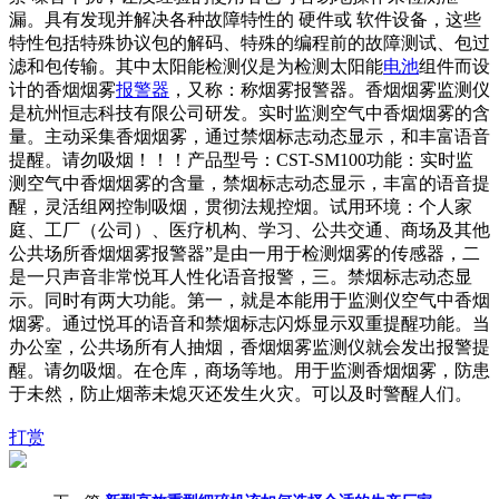
漏。具有发现并解决各种故障特性的 硬件或 软件设备，这些
特性包括特殊协议包的解码、特殊的编程前的故障测试、包过
滤和包传输。其中太阳能检测仪是为检测太阳能
电池
组件而设
计的香烟烟雾
报警器
，又称：称烟雾报警器。香烟烟雾监测仪
是杭州恒志科技有限公司研发。实时监测空气中香烟烟雾的含
量。主动采集香烟烟雾，通过禁烟标志动态显示，和丰富语音
提醒。请勿吸烟！！！产品型号：CST-SM100功能：实时监
测空气中香烟烟雾的含量，禁烟标志动态显示，丰富的语音提
醒，灵活组网控制吸烟，贯彻法规控烟。试用环境：个人家
庭、工厂（公司）、医疗机构、学习、公共交通、商场及其他
公共场所香烟烟雾报警器”是由一用于检测烟雾的传感器，二
是一只声音非常悦耳人性化语音报警，三。禁烟标志动态显
示。同时有两大功能。第一，就是本能用于监测仪空气中香烟
烟雾。通过悦耳的语音和禁烟标志闪烁显示双重提醒功能。当
办公室，公共场所有人抽烟，香烟烟雾监测仪就会发出报警提
醒。请勿吸烟。在仓库，商场等地。用于监测香烟烟雾，防患
于未然，防止烟蒂未熄灭还发生火灾。可以及时警醒人们。
打赏