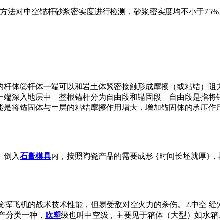
方法对中空锚杆砂浆密实度进行检测，砂浆密实度均不小于75%
的杆体②杆体一端可以和岩土体紧密接触形成摩擦（或粘结）阻
一端深入地层中，整根锚杆分为自由段和锚固段，自由段是指将
能是将锚固体与土层的粘结摩擦作用增大，增加锚固体的承压作
，倒入
石膏
模具
内，按照陶瓷产品的需要成形 {时间长坯就厚}
利于发挥飞机的战术技术性能，但易受敌对空火力的杀伤。2.中空 
生产分类一种，
吹塑
级也叫中空级，主要见于箱体（大型）如水箱