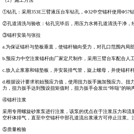
（2）施工方法
①钻孔：采用353E三臂液压台车钻孔，Φ32中空锚杆使用Φ57钻
②孔道清洗与验收：钻孔完毕后，用压力水将孔道清洗干净，
③锚杆安装与张拉
a.为保证锚杆与垫板垂直，使锚杆轴向受力，对孔口范围内局
b.预应力中空注浆锚杆由厂家定尺制作，采用三臂台车配合
c.放入止浆塞和锚垫板，并安装排气管，旋上螺母，并使锚杆
d.根据设计要求初始预应力值，使用扭力扳手施加预应力。
力，扭力扳手达到预设扭矩值时，扭力扳手会发出“咔哒”的响
④锚杆注浆
采用专用螺旋砂浆泵进行注浆，该泵的优点在于注浆压力和流量
空杆体排气，直至中空锚杆中部孔道流出浆液方可停止注浆。
⑤质量检验