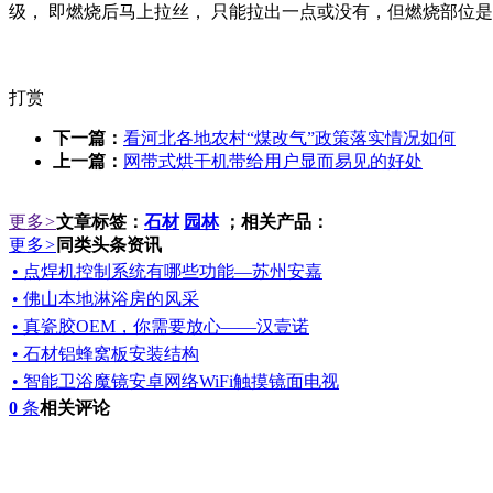
级， 即燃烧后马上拉丝， 只能拉出一点或没有，但燃烧部位
打赏
下一篇：
看河北各地农村“煤改气”政策落实情况如何
上一篇：
网带式烘干机带给用户显而易见的好处
更多
>
文章标签：
石材
园林
；相关产品：
更多
>
同类头条资讯
• 点焊机控制系统有哪些功能—苏州安嘉
• 佛山本地淋浴房的风采
• 真瓷胶OEM，你需要放心——汉壹诺
• 石材铝蜂窝板安装结构
• 智能卫浴魔镜安卓网络WiFi触摸镜面电视
0
条
相关评论