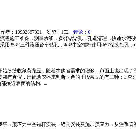
者：13932687331 浏览：
152
评论：0
艺流程施工准备→测量放线→多臂钻钻孔→孔道清理→快速水泥
353E三臂液压台车钻孔，Φ32中空锚杆使用Φ57钻头钻孔，Φ
开始纷纷收藏黄龙玉，随着求购者需求的增多，市面上也出现了
皮却有真假，用辅助仪器来判断玉色的手段常见的有三种：1.查
近表面的结构......
找平→预应力中空锚杆安装→锚具安装及施加预应力→从注浆管