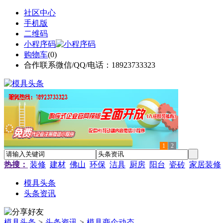
社区中心
手机版
二维码
小程序码
购物车
(
0
)
合作联系微信/QQ/电话：18923733323
1
2
热搜：
装修
建材
佛山
环保
洁具
厨房
阳台
瓷砖
家居装修
模具头条
头条资讯
模具头条
>
头条资讯
>
模具商企动态