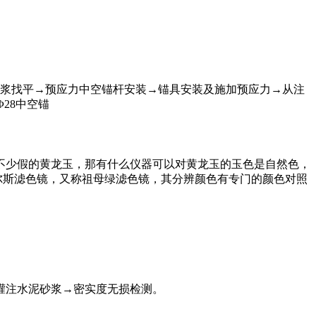
砂浆找平→预应力中空锚杆安装→锚具安装及施加预应力→从注
28中空锚
不少假的黄龙玉，那有什么仪器可以对黄龙玉的玉色是自然色，
尔斯滤色镜，又称祖母绿滤色镜，其分辨颜色有专门的颜色对照
灌注水泥砂浆→密实度无损检测。