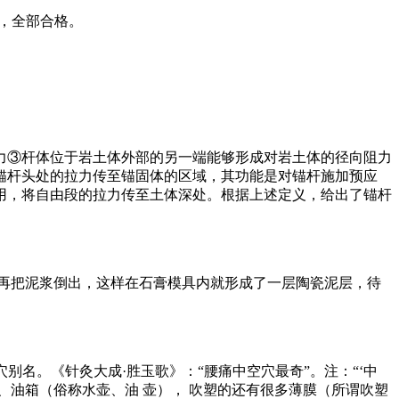
，全部合格。
力③杆体位于岩土体外部的另一端能够形成对岩土体的径向阻力
锚杆头处的拉力传至锚固体的区域，其功能是对锚杆施加预应
用，将自由段的拉力传至土体深处。根据上述定义，给出了锚杆
，再把泥浆倒出，这样在石膏模具内就形成了一层陶瓷泥层，待
经穴别名。《针灸大成·胜玉歌》：“腰痛中空穴最奇”。注：“‘中
、油箱（俗称水壶、油 壶）， 吹塑的还有很多薄膜（所谓吹塑