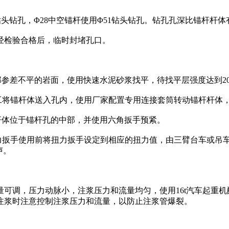
头钻孔，Φ28中空锚杆使用Φ51钻头钻孔。钻孔孔深比锚杆杆体有效
经检验合格后，临时封堵孔口。
部参差不平的岩面，使用快速水泥砂浆找平，待找平层强度达到20
人工将锚杆体送入孔内，使用厂家配置专用连接套筒转动锚杆杆体
杆体位于锚杆孔的中部，并使用六角扳手预紧。
扭力扳手使用前将扭力扳手设定到相应的扭力值，由三臂台车或吊
声。
可调，压力动脉小，注浆压力和流量均匀，使用16t汽车起重
注浆时注意控制注浆压力和流量，以防止注浆管爆裂。