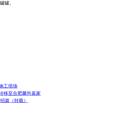
瓶罐罐。
阳施工现场
式转移至合肥馨尚嘉家
介绍篇（转载）