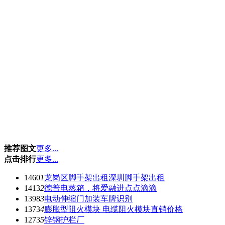
推荐图文
更多...
点击排行
更多...
1460
1
龙岗区脚手架出租深圳脚手架出租
1413
2
德普电蒸箱，将爱融进点点滴滴
1398
3
电动伸缩门加装车牌识别
1373
4
膨胀型阻火模块 电缆阻火模块直销价格
1273
5
锌钢护栏厂