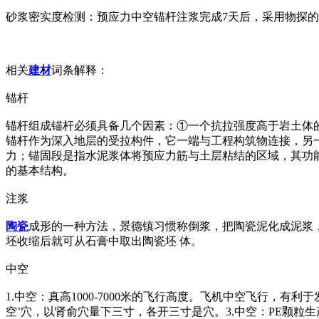
砂浆密实度检测：预应力中空锚杆注浆完成7天后，采用物探的
相关
建材
词条解释：
锚杆
锚杆组成锚杆必须具备几个因素：①一个抗拉强度高于岩土体
锚杆作为深入地层的受拉构件，它一端与工程构筑物连接，另
力；锚固段是指水泥浆体将预应力筋与土层粘结的区域，其功
的基本结构。
注浆
陶瓷
成形的一种方法，景德镇习惯称倒浆，把陶瓷泥化成泥浆
坯收缩后就可从石膏中取出陶瓷坯 体。
中空
1.中空：真高1000-7000米的飞行高度。飞机中空飞行，有
空’穴，以肾俞穴量下三寸，各开三寸是穴。3.中空：PE颗粒