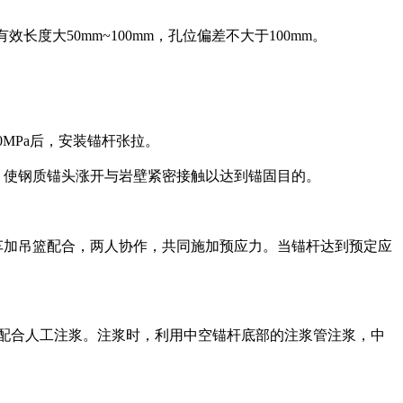
长度大50mm~100mm，孔位偏差不大于100mm。
MPa后，安装锚杆张拉。
，使钢质锚头涨开与岩壁紧密接触以达到锚固目的。
车加吊篮配合，两人协作，共同施加预应力。当锚杆达到预定应
机配合人工注浆。注浆时，利用中空锚杆底部的注浆管注浆，中