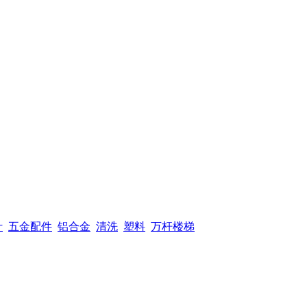
计
五金配件
铝合金
清洗
塑料
万杆楼梯