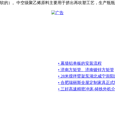
是软的）。中空级聚乙烯原料主要用于挤出再吹塑工艺，生产瓶
• 幕墙铝单板的安装流程
• 济南方矩管、济南镀锌方矩管
• 28米搅拌臂架泵湖北咸宁崇
• 合肥瑞丽斯全屋定制家具正
• 三好高速精密冲床-铸铁外机