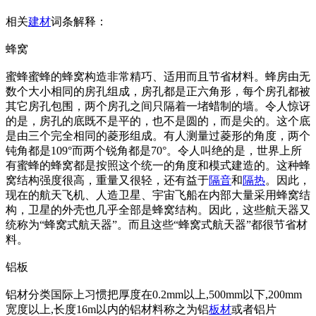
相关
建材
词条解释：
蜂窝
蜜蜂蜜蜂的蜂窝构造非常精巧、适用而且节省材料。蜂房由无
数个大小相同的房孔组成，房孔都是正六角形，每个房孔都被
其它房孔包围，两个房孔之间只隔着一堵蜡制的墙。令人惊讶
的是，房孔的底既不是平的，也不是圆的，而是尖的。这个底
是由三个完全相同的菱形组成。有人测量过菱形的角度，两个
钝角都是109°而两个锐角都是70°。令人叫绝的是，世界上所
有蜜蜂的蜂窝都是按照这个统一的角度和模式建造的。这种蜂
窝结构强度很高，重量又很轻，还有益于
隔音
和
隔热
。因此，
现在的航天飞机、人造卫星、宇宙飞船在内部大量采用蜂窝结
构，卫星的外壳也几乎全部是蜂窝结构。因此，这些航天器又
统称为“蜂窝式航天器”。而且这些“蜂窝式航天器”都很节省材
料。
铝板
铝材分类国际上习惯把厚度在0.2mm以上,500mm以下,200mm
宽度以上,长度16m以内的铝材料称之为铝
板材
或者铝片