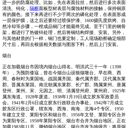
进一步的防腐处理。比如，先在表面拉丝，然后进行多次表面
清洗、钝化，
隔断
面板型材表层与腐蚀材料的接触，保持铜原
有的颜色。接下来再进行不少于两次的磷化处理，在表面形成
一层保护膜，这之后还要经过喷保护漆、1600摄氏度烘烤、自
然冷却等步骤，一樘成品铜门才能最终完成。至于门里的钢骨
架，都进行了热镀锌处理，然后将铜结构焊接、安装。另外，
与其他材质的门一样，铜门也要定制，工人现场勘察确定细部
尺寸后，再回去根据相关数据与图形下料，然后上门安装。
烟台
正在加载烟台市因境内烟台山得名。明洪武三十一年（1398
年），为预防倭寇，曾在今烟台山设狼烟墩台。早在商、西
周、春秋时为莱国地。战国属齐国。秦代属齐郡。汉代属东莱
郡。晋属东莱国。南北朝属东莱郡、长广郡。隋属莱州。唐属
登州、莱州。宋、元因之。明、清属登州府、莱州府。1925年
属东海道。1928年废道。1938年1月19日成立胶东军政委员
会。1941年2月6日成立胶东行政联合办事处。1942年7月成立
胶东区行政公署，辖东海、西海、南海、北海4个专区。1950
年建立文登、莱阳专区和烟台市。1956年文登、莱阳专区合并
为莱阳专区。1958年莱阳专区、烟台市合并为烟台地区。正在
加载1983年11月，撤销烟台地区，烟台市改为地级市；将原烟