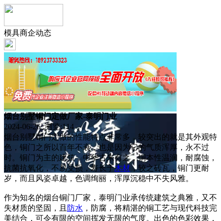
模具商企动态
烟台别墅铜门定做厂家-泰明门业
2024-06-26 浏览:
114
烟台别墅铜门定做的性能特点非常多，较突出的就是其外观特
色，铜门之所以百年不衰，也是因为它的气质浑厚，永不过
时。铜门为主的建筑，中华古来有之，铜本性温润，耐腐蚀，
抗菌抗氧化，不易受损，寿长于
木材
，较之砖瓦，铜门更耐
岁，而且风姿卓越，色调绚丽，浑厚沉稳中不失风雅。
作为知名的烟台铜门厂家，泰明门业承传统建筑之典雅，又不
失材质的坚固，且
防水
，防腐，将精湛的铜工艺与现代科技完
美结合，可令有限的空间挥发无限的气度。出色的色彩效果，