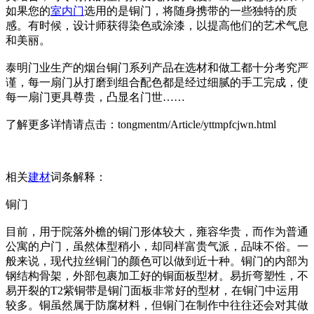
如果您的
室内门
选用的是铜门，将随身携带的一些独特的质
感。有时候，设计师获得染色或涂漆，以提高他们的艺术气息
和美丽。
泰明门业生产的烟台铜门系列产品在选材和做工都十分考究严
谨，每一扇门从打磨到组合配色都是经过细腻的手工完成，使
每一扇门更具尊贵，凸显名门世……
了解更多详情请点击：tongmentm/Article/yttmpfcjwn.html
相关
建材
词条解释：
铜门
目前，用于院落外檐的铜门形体较大，雍容华贵，而作为普通
公寓的户门，虽然体型稍小，却同样富贵气派，品味不俗。一
般来说，现代拉丝铜门的颜色可以做到近十种。铜门的内部为
钢结构骨架，外部包裹加工好的铜面板型材。易折弯塑性，不
易开裂的T2紫铜带是铜门面板非常好的型材，在铜门中运用
较多。铜虽然属于防腐材料，但铜门在制作中往往还会对其做