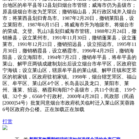
台地区的牟平县等12县划归烟台市管辖；威海市仍为县级市；
原县级烟台市改为芝罘区；撤销福山县，其行政区域并入烟台
市；将莱西县划归青岛市。1987年2月20日，撤销莱阳县，设
立莱阳市。1987年6月15日，将威海市升为地级市。将烟台市
的荣成、文登、乳山3县划归威海市管辖。1988年2月24日，撤
销掖县，设立莱州市。1991年11月30日，撤销蓬莱县，设立蓬
莱市。1991年12月21日，撤销招远县，设立招远市。1995年11
月30日，撤销栖霞县，设立栖霞市。1996年4月29日，撤销海
阳县，设立海阳市。1994年7月2日，撤销牟平县，将牟平县的
莱山、解甲庄两镇成建制划出后设立烟台市牟平区，区政府驻
宁海镇；设立莱山区，辖原牟平县的莱山镇、解甲庄镇和芝罘
区的初家镇，区政府驻初家镇。1998年，烟台辖芝罘区、福山
区、牟平区、莱山区4个区，长岛县以及龙口、莱阳市、莱
州、蓬莱、招远、栖霞和海阳7个县级市，共11个街道、159个
镇、32个乡，6568个行政村。2000年4月28日，民政部（民函
[2000]54号）批复同意烟台市政府机关临时迁入莱山区芙蓉路
6号区政府办公楼。正在加载正在加载
打赏