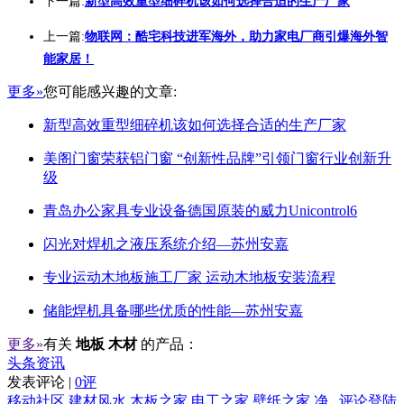
下一篇:
新型高效重型细碎机该如何选择合适的生产厂家
上一篇:
物联网：酷宅科技进军海外，助力家电厂商引爆海外智
能家居！
更多»
您可能感兴趣的文章:
新型高效重型细碎机该如何选择合适的生产厂家
美阁门窗荣获铝门窗 “创新性品牌”引领门窗行业创新升
级
青岛办公家具专业设备德国原装的威力Unicontrol6
闪光对焊机之液压系统介绍—苏州安嘉
专业运动木地板施工厂家 运动木地板安装流程
储能焊机具备哪些优质的性能—苏州安嘉
更多»
有关
地板 木材
的产品：
头条资讯
发表评论 |
0评
移动社区
建材风水
木板之家
电工之家
壁纸之家
净
评论登陆