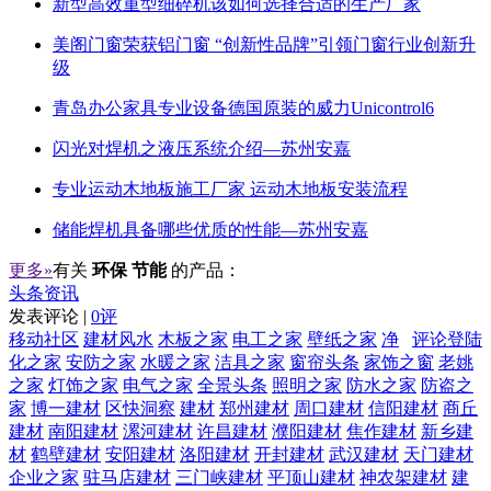
新型高效重型细碎机该如何选择合适的生产厂家
美阁门窗荣获铝门窗 “创新性品牌”引领门窗行业创新升
级
青岛办公家具专业设备德国原装的威力Unicontrol6
闪光对焊机之液压系统介绍—苏州安嘉
专业运动木地板施工厂家 运动木地板安装流程
储能焊机具备哪些优质的性能—苏州安嘉
更多»
有关
环保 节能
的产品：
头条资讯
发表评论 |
0评
移动社区
建材风水
木板之家
电工之家
壁纸之家
净
评论登陆
化之家
安防之家
水暖之家
洁具之家
窗帘头条
家饰之窗
老姚
之家
灯饰之家
电气之家
全景头条
照明之家
防水之家
防盗之
家
博一建材
区快洞察
建材
郑州建材
周口建材
信阳建材
商丘
建材
南阳建材
漯河建材
许昌建材
濮阳建材
焦作建材
新乡建
材
鹤壁建材
安阳建材
洛阳建材
开封建材
武汉建材
天门建材
企业之家
驻马店建材
三门峡建材
平顶山建材
神农架建材
建