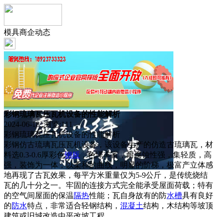
模具商企动态
彩钢琉璃瓦压瓦机设备的性能解析
2024-06-18 浏览:
111
彩钢琉璃瓦压瓦机设备的性能解析
彩钢仿古琉璃瓦压瓦机设备，该设备生产的仿造古琉璃瓦，材
料选0.3-0.6厚彩色
钢板
，色泽丰富，耐腐蚀性强，集轻质，高
强，装饰为一体，以柔和的曲线，明显的阶梯，极富产立体感
地再现了古瓦效果，每平方米重量仅为5-9公斤，是传统烧结
瓦的几十分之一。牢固的连接方式完全能承受屋面荷载；特有
的空气间屋面的保温
隔热
性能；瓦自身故有的防
水槽
具有良好
的
防水
特点，非常适合轻钢结构，
混凝土
结构，木结构等坡顶
建筑或旧城改造中平改坡工程。