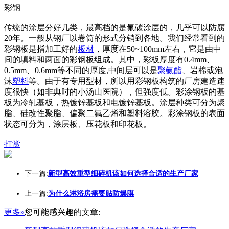
彩钢
传统的涂层分好几类，最高档的是氟碳涂层的，几乎可以防腐
20年。一般从钢厂以卷筒的形式分销到各地。我们经常看到的
彩钢板是指加工好的
板材
，厚度在50~100mm左右，它是由中
间的填料和两面的彩钢板组成。其中，彩板厚度有0.4mm、
0.5mm、0.6mm等不同的厚度,中间层可以是
聚氨酯
、岩棉或泡
沫
塑料
等。由于有专用型材，所以用彩钢板构筑的厂房建造速
度很快（如非典时的小汤山医院），但强度低。彩涂钢板的基
板为冷轧基板，热镀锌基板和电镀锌基板。涂层种类可分为聚
脂、硅改性聚脂、偏聚二氟乙烯和塑料溶胶。彩涂钢板的表面
状态可分为，涂层板、压花板和印花板。
打赏
下一篇:
新型高效重型细碎机该如何选择合适的生产厂家
上一篇:
为什么淋浴房需要贴防爆膜
更多»
您可能感兴趣的文章: