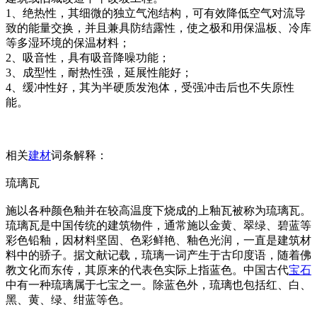
1、绝热性，其细微的独立气泡结构，可有效降低空气对流导
致的能量交换，并且兼具防结露性，使之极和用保温板、冷库
等多湿环境的保温材料；
2、吸音性，具有吸音降噪功能；
3、成型性，耐热性强，延展性能好；
4、缓冲性好，其为半硬质发泡体，受强冲击后也不失原性
能。
相关
建材
词条解释：
琉璃瓦
施以各种颜色釉并在较高温度下烧成的上釉瓦被称为琉璃瓦。
琉璃瓦是中国传统的建筑物件，通常施以金黄、翠绿、碧蓝等
彩色铅釉，因材料坚固、色彩鲜艳、釉色光润，一直是建筑材
料中的骄子。据文献记载，琉璃一词产生于古印度语，随着佛
教文化而东传，其原来的代表色实际上指蓝色。中国古代
宝石
中有一种琉璃属于七宝之一。除蓝色外，琉璃也包括红、白、
黑、黄、绿、绀蓝等色。