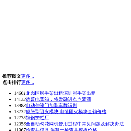
推荐图文
更多...
点击排行
更多...
1460
1
龙岗区脚手架出租深圳脚手架出租
1413
2
德普电蒸箱，将爱融进点点滴滴
1398
3
电动伸缩门加装车牌识别
1373
4
膨胀型阻火模块 电缆阻火模块直销价格
1273
5
锌钢护栏厂
1235
6
全自动勾花网机使用过程中常见问题及解决办法
1196
7
检查井模具,混凝土检查井模板价格