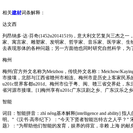
相关
建材
词条解释：
达文西
列昂纳多·达·芬奇(1452u20141519)，意大利文艺复
家、寓言家、雕塑家、发明家、哲学家、音乐家、医学家、生
去表现形体的各种问题；另一方面他也同时研究自然科学，为
梅州
梅州(官方外文名称为Meizhou，传统外文名称：Meichow
市接壤，北部与江西省赣州市相连。梅州市是历史上客家民系
u201c世界客都u201d。梅州市位于粤、闽、赣三省交界
省河源市接壤。[1]梅州享有u201c广东汉剧之乡、广东汉乐之乡
智能
词目：智能拼音：zhì néng基本解释[intelligence an
明。”《汉书·高帝纪下》：“今天下贤者智能岂特古之人乎？”
题》：“为帮助他们智能的发育，娱养的得宜，非赖 上海 的献