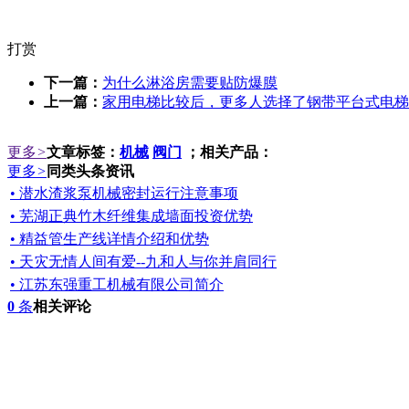
打赏
下一篇：
为什么淋浴房需要贴防爆膜
上一篇：
家用电梯比较后，更多人选择了钢带平台式电梯
更多
>
文章标签：
机械
阀门
；相关产品：
更多
>
同类头条资讯
• 潜水渣浆泵机械密封运行注意事项
• 芜湖正典竹木纤维集成墙面投资优势
• 精益管生产线详情介绍和优势
• 天灾无情人间有爱--九和人与你并肩同行
• 江苏东强重工机械有限公司简介
0
条
相关评论