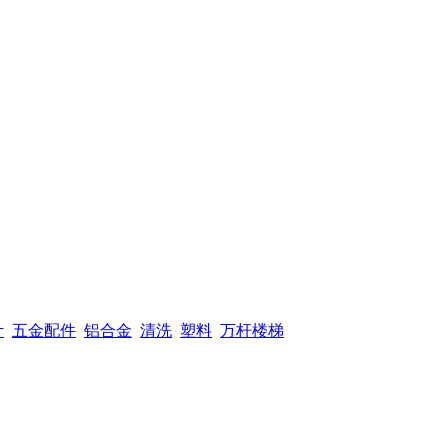
计
五金配件
铝合金
清洗
塑料
万杆楼梯