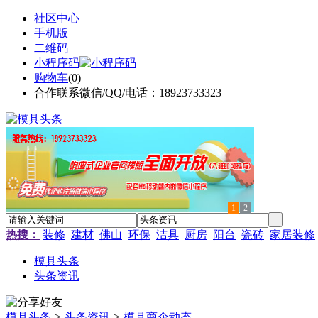
社区中心
手机版
二维码
小程序码
购物车
(
0
)
合作联系微信/QQ/电话：18923733323
1
2
热搜：
装修
建材
佛山
环保
洁具
厨房
阳台
瓷砖
家居装修
模具头条
头条资讯
模具头条
>
头条资讯
>
模具商企动态