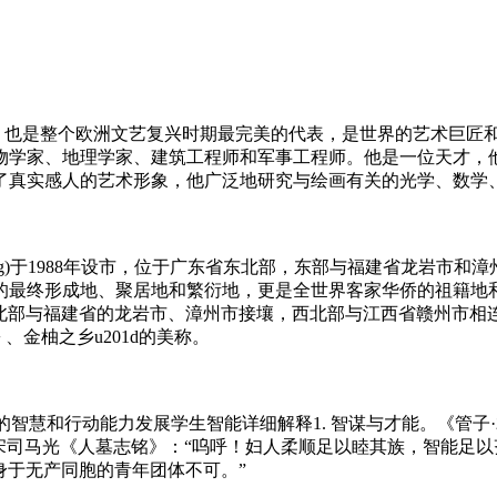
兴三杰之一，也是整个欧洲文艺复兴时期最完美的代表，是世界的艺术巨
物学家、地理学家、建筑工程师和军事工程师。他是一位天才，
了真实感人的艺术形象，他广泛地研究与绘画有关的光学、数学
/Kaying)于1988年设市，位于广东省东北部，东部与福建省
的最终形成地、聚居地和繁衍地，更是全世界客家华侨的祖籍地
处，东北部与福建省的龙岩市、漳州市接壤，西北部与江西省赣州
 、金柚之乡u201d的美称。
d ability] 指人的智慧和行动能力发展学生智能详细解释1. 智谋
 宋司马光《人墓志铭》：“呜呼！妇人柔顺足以睦其族，智能足以
身于无产同胞的青年团体不可。”