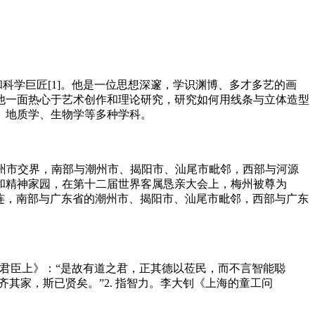
匠和科学巨匠[1]。他是一位思想深邃，学识渊博、多才多艺的画
他一面热心于艺术创作和理论研究，研究如何用线条与立体造型
、地质学、生物学等多种学科。
龙岩市和漳州市交界，南部与潮州市、揭阳市、汕尾市毗邻，西部与河源
和精神家园，在第十二届世界客属恳亲大会上，梅州被尊为
市相连，南部与广东省的潮州市、揭阳市、汕尾市毗邻，西部与广东
与才能。《管子·君臣上》：“是故有道之君，正其德以莅民，而不言智能聪
齐其家，斯已贤矣。”2. 指智力。李大钊《上海的童工问