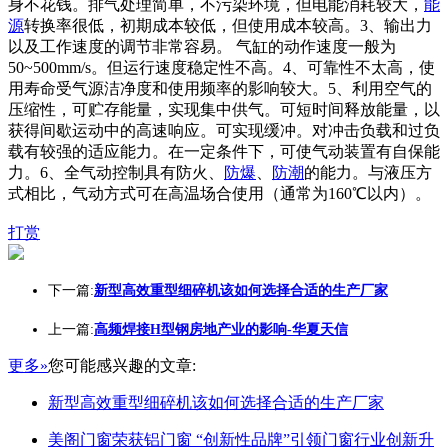
身不花钱。排气处理简单，不污染环境，但电能消耗较大，
能
源
转换率很低，初期成本较低，但使用成本较高。3、输出力
以及工作速度的调节非常容易。 气缸的动作速度一般为
50~500mm/s。但运行速度稳定性不高。4、可靠性不太高，使
用寿命受气源洁净度和使用频率的影响较大。5、利用空气的
压缩性，可贮存能量，实现集中供气。可短时间释放能量，以
获得间歇运动中的高速响应。可实现缓冲。对冲击负载和过负
载有较强的适应能力。在一定条件下，可使气动装置有自保能
力。6、全气动控制具有防火、
防爆
、
防潮
的能力。与液压方
式相比，气动方式可在高温场合使用（通常为160℃以内）。
打赏
下一篇:
新型高效重型细碎机该如何选择合适的生产厂家
上一篇:
高频焊接H型钢房地产业的影响-华夏天信
更多»
您可能感兴趣的文章:
新型高效重型细碎机该如何选择合适的生产厂家
美阁门窗荣获铝门窗 “创新性品牌”引领门窗行业创新升