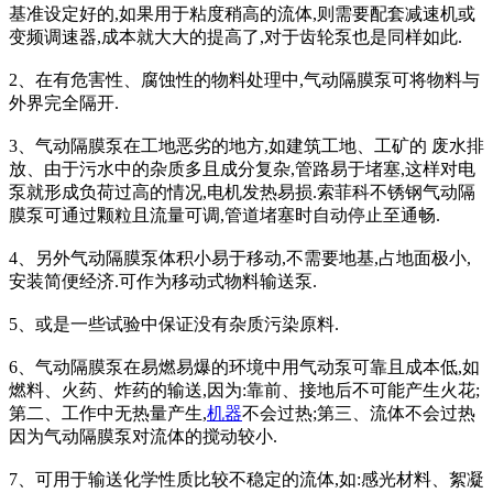
基准设定好的,如果用于粘度稍高的流体,则需要配套减速机或
变频调速器,成本就大大的提高了,对于齿轮泵也是同样如此.
2、在有危害性、腐蚀性的物料处理中,气动隔膜泵可将物料与
外界完全隔开.
3、气动隔膜泵在工地恶劣的地方,如建筑工地、工矿的 废水排
放、由于污水中的杂质多且成分复杂,管路易于堵塞,这样对电
泵就形成负荷过高的情况,电机发热易损.索菲科不锈钢气动隔
膜泵可通过颗粒且流量可调,管道堵塞时自动停止至通畅.
4、另外气动隔膜泵体积小易于移动,不需要地基,占地面极小,
安装简便经济.可作为移动式物料输送泵.
5、或是一些试验中保证没有杂质污染原料.
6、气动隔膜泵在易燃易爆的环境中用气动泵可靠且成本低,如
燃料、火药、炸药的输送,因为:靠前、接地后不可能产生火花;
第二、工作中无热量产生,
机器
不会过热;第三、流体不会过热
因为气动隔膜泵对流体的搅动较小.
7、可用于输送化学性质比较不稳定的流体,如:感光材料、絮凝