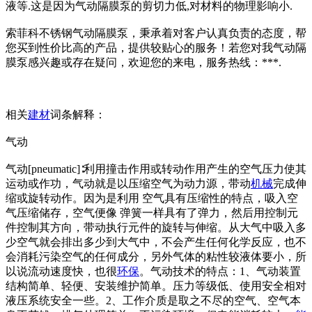
液等.这是因为气动隔膜泵的剪切力低,对材料的物理影响小.
索菲科不锈钢气动隔膜泵，秉承着对客户认真负责的态度，帮
您买到性价比高的产品，提供较贴心的服务！若您对我气动隔
膜泵感兴趣或存在疑问，欢迎您的来电，服务热线：***.
相关
建材
词条解释：
气动
气动[pneumatic]∶利用撞击作用或转动作用产生的空气压力使其
运动或作功，气动就是以压缩空气为动力源，带动
机械
完成伸
缩或旋转动作。因为是利用 空气具有压缩性的特点，吸入空
气压缩储存，空气便像 弹簧一样具有了弹力，然后用控制元
件控制其方向，带动执行元件的旋转与伸缩。从大气中吸入多
少空气就会排出多少到大气中，不会产生任何化学反应，也不
会消耗污染空气的任何成分，另外气体的粘性较液体要小，所
以说流动速度快，也很
环保
。气动技术的特点：1、气动装置
结构简单、轻便、安装维护简单。压力等级低、使用安全相对
液压系统安全一些。2、工作介质是取之不尽的空气、空气本