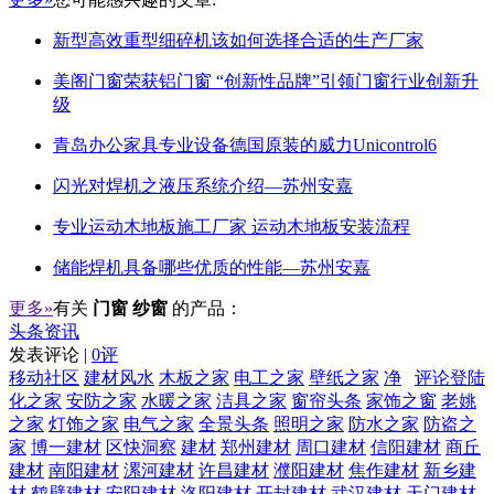
新型高效重型细碎机该如何选择合适的生产厂家
美阁门窗荣获铝门窗 “创新性品牌”引领门窗行业创新升
级
青岛办公家具专业设备德国原装的威力Unicontrol6
闪光对焊机之液压系统介绍—苏州安嘉
专业运动木地板施工厂家 运动木地板安装流程
储能焊机具备哪些优质的性能—苏州安嘉
更多»
有关
门窗 纱窗
的产品：
头条资讯
发表评论 |
0评
移动社区
建材风水
木板之家
电工之家
壁纸之家
净
评论登陆
化之家
安防之家
水暖之家
洁具之家
窗帘头条
家饰之窗
老姚
之家
灯饰之家
电气之家
全景头条
照明之家
防水之家
防盗之
家
博一建材
区快洞察
建材
郑州建材
周口建材
信阳建材
商丘
建材
南阳建材
漯河建材
许昌建材
濮阳建材
焦作建材
新乡建
材
鹤壁建材
安阳建材
洛阳建材
开封建材
武汉建材
天门建材