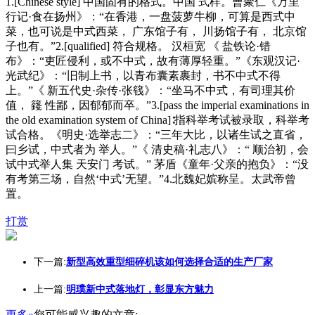
1.[Chinese style] 中国固有的格式。中国 式样。曹聚仁《万里
行记·食在扬州》：“在香港，一盘菠萝牛柳，可算是西式中
菜，也可说是中式西菜， 广东馆子有， 川扬馆子有， 北京馆
子也有。”2.[qualified] 符合规格。 汉桓宽 《 盐铁论·错
布》：“吏匠侵利，或不中式，故有薄厚轻重。”《东观汉记·
光武纪》：“旧制上书，以青布囊素裹封，书不中式不得
上。”《 新五代史·杂传·张篯》：“坐马不中式，有司理其价
值， 籛 性鄙，因郁郁而卒。”3.[pass the imperial examinations in
the old examination system of China]∶指科举考试被录取，科举考
试合格。《明史·选举志二》：“三年大比，以诸生试之直省，
曰乡试，中式者为 举人。”《 清史稿·礼志八》：“ 顺治初，会
试中式举人集 天安门 考试。” 茅盾《童年·父亲的抱负》：“没
有考第三场，自然‘中式’无望。”4.北魏妃嫔称呈。太武帝曾
置。
打赏
下一篇:
新型高效重型细碎机该如何选择合适的生产厂家
上一篇:
明璞新中式落地灯，彰显东方魅力
更多»
您可能感兴趣的文章: