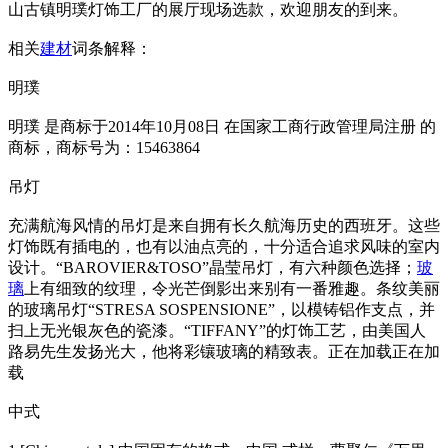
山古镇明璞灯饰工厂的展厅现场选款，欢迎朋友的到来。
相关
建材
词条解释：
明璞
明璞 是商标于2014年10月08日 在国家工商行政管理局注册 的
商标，商标号为：15463864
吊灯
充满航海风情的吊灯是来自拥有长久航海历史的西班牙。这些
灯饰既有插电的，也有以油点亮的，十分适合追求风味的室内
设计。“BAROVIER&TOSO”晶莹吊灯，有六种颜色选择；
玻
璃
上有细致的纹理，令光芒倒影出来别有一番雅趣。条纹美丽
的玻璃吊灯“STRESA SOSPENSIONE”，以模铸铝作支点，并
扫上无光银灰色的瓷漆。“TIFFANY”的灯饰工艺，由美国人
路易先生发扬光大，他将彩镶玻璃的精致表。正在加载正在加
载
中式