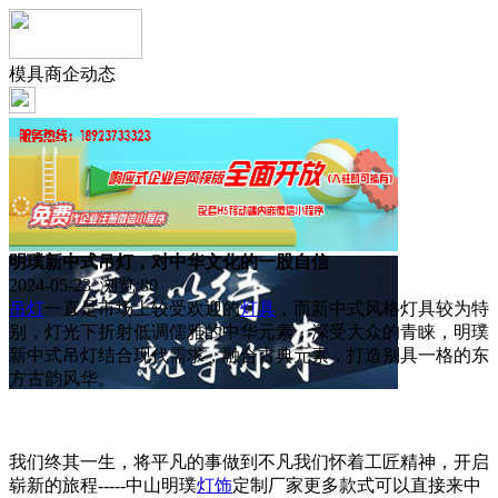
模具商企动态
明璞新中式吊灯，对中华文化的一股自信
2024-05-23 浏览:
80
吊灯
一直是市场上较受欢迎的
灯具
，而新中式风格灯具较为特
别，灯光下折射低调儒雅的中华元素，深受大众的青睐，明璞
新中式吊灯结合现代需求，融合古典元素，打造别具一格的东
方古韵风华。
我们终其一生，将平凡的事做到不凡我们怀着工匠精神，开启
崭新的旅程-----中山明璞
灯饰
定制厂家更多款式可以直接来中