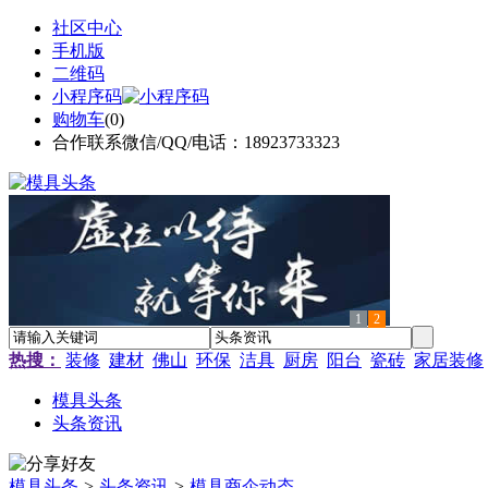
社区中心
手机版
二维码
小程序码
购物车
(
0
)
合作联系微信/QQ/电话：18923733323
1
2
热搜：
装修
建材
佛山
环保
洁具
厨房
阳台
瓷砖
家居装修
模具头条
头条资讯
模具头条
>
头条资讯
>
模具商企动态