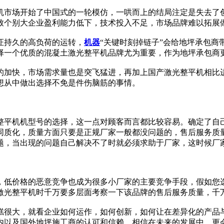
机市场开始了中国式的一轮模仿，一哄而上的结局注定是失去了
致个别大企业盈利能力低下，技术投入不足，市场品牌难以拓展
证持久的高负荷的运转，
机器
“关键时刻掉链子”会给地坪承包
择一个优质的混凝土激光整平机品牌尤为重要，作为地坪承包商
的加快，市场需求量也是突飞猛进，再加上国产激光整平机相比
想从中做出选择不免是件伤脑筋的事情。
整平机机型号的选择，这一点对顾客而言都比较容易。确定了自
同质化，质量方面只要是正规厂家一般都没问题的，售后服务质
题，当出现的问题自己解决不了时就必须求助于厂家，这时候厂
，低价格的恶意竞争也成为很多小厂家的主要竞争手段，假如您
激光整平机时千万要多层面考察一下该品牌的售后服务质量，千
糕很大，就看企业如何运作，如何创新，如何让在差异化的产品
内以及国外地坪施工商的认可和信赖，相信在未来的发展中，更