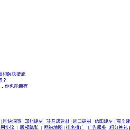
难和解决措施
装？
，你也能拥有
|
区快洞察
|
郑州建材
|
驻马店建材
|
周口建材
|
信阳建材
|
商丘
使用协议
|
版权隐私
|
网站地图
|
排名推广
|
广告服务
|
积分换礼