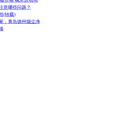
地板价格 枫木运动地
要注意哪些问题？
(转载)
厂家，青岛德州烟尘净
项