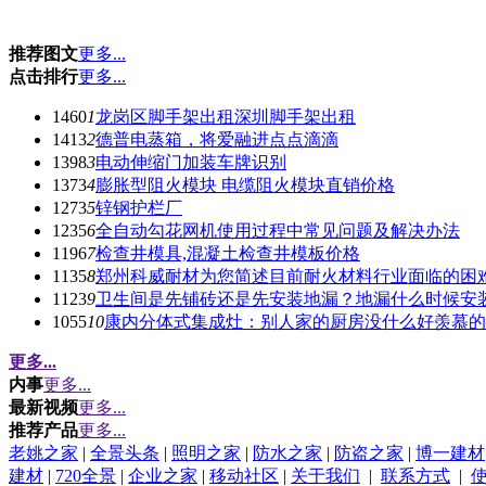
推荐图文
更多...
点击排行
更多...
1460
1
龙岗区脚手架出租深圳脚手架出租
1413
2
德普电蒸箱，将爱融进点点滴滴
1398
3
电动伸缩门加装车牌识别
1373
4
膨胀型阻火模块 电缆阻火模块直销价格
1273
5
锌钢护栏厂
1235
6
全自动勾花网机使用过程中常见问题及解决办法
1196
7
检查井模具,混凝土检查井模板价格
1135
8
郑州科威耐材为您简述目前耐火材料行业面临的困
1123
9
卫生间是先铺砖还是先安装地漏？地漏什么时候安
1055
10
康内分体式集成灶：别人家的厨房没什么好羡慕的
更多...
内事
更多...
最新视频
更多...
推荐产品
更多...
老姚之家
|
全景头条
|
照明之家
|
防水之家
|
防盗之家
|
博一建材
建材
|
720全景
|
企业之家
|
移动社区
|
关于我们
|
联系方式
|