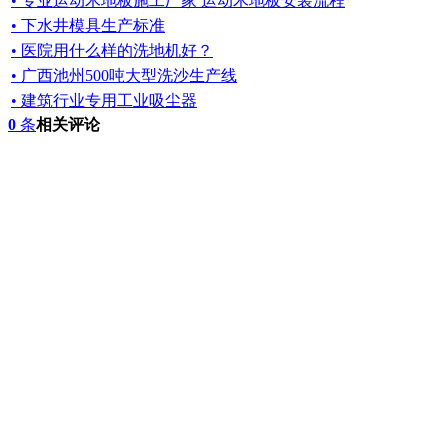
• 专业运动木地板施工厂家 运动木地板安装流程
• 下水井模具生产标准
• 医院用什么样的洗地机好？
• 广西池州500吨大型洗沙生产线
• 建筑行业专用工业吸尘器
0
条
相关评论