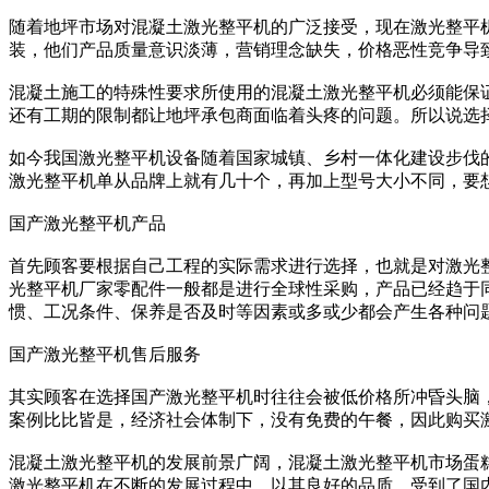
随着地坪市场对混凝土激光整平机的广泛接受，现在激光整平
装，他们产品质量意识淡薄，营销理念缺失，价格恶性竞争导
混凝土施工的特殊性要求所使用的混凝土激光整平机必须能保
还有工期的限制都让地坪承包商面临着头疼的问题。所以说选
如今我国激光整平机设备随着国家城镇、乡村一体化建设步伐
激光整平机单从品牌上就有几十个，再加上型号大小不同，要
国产激光整平机产品
首先顾客要根据自己工程的实际需求进行选择，也就是对激光
光整平机厂家零配件一般都是进行全球性采购，产品已经趋于
惯、工况条件、保养是否及时等因素或多或少都会产生各种问
国产激光整平机售后服务
其实顾客在选择国产激光整平机时往往会被低价格所冲昏头脑
案例比比皆是，经济社会体制下，没有免费的午餐，因此购买
混凝土激光整平机的发展前景广阔，混凝土激光整平机市场蛋
激光整平机在不断的发展过程中，以其良好的品质，受到了国