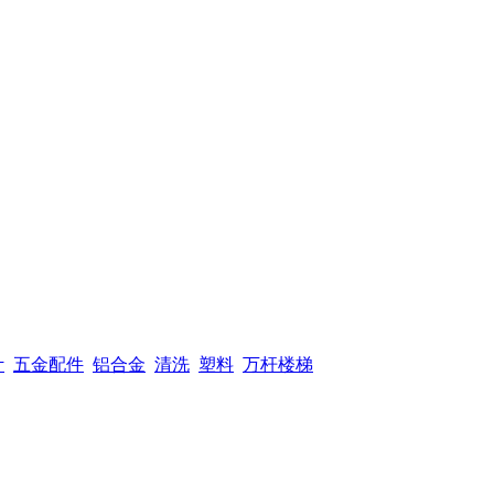
计
五金配件
铝合金
清洗
塑料
万杆楼梯