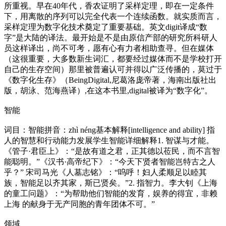
所重视。早在40年代，香农证明了采样定理，即在一定条件
下，用离散的序列可以完全代表一个连续函数。就实质而言，
采样定理为数字化技术奠定了重要基础。英文digit译成“数
字”是大陆的译法。最开始是不是由原信产部的研究所科研人
员这样译出，尚不可考，愿有心有力者相助查寻。但在媒体
（这很重要，大多数新生词汇，都要经过媒体而不是学校打开
自己的生存空间）那里被普遍认可并得以广泛传播的，莫过于
《数字化生存》（BeingDigital,尼葛洛庞帝著，海南出版社出
版，胡泳、范海燕译）,在这本书里,digital被译为“数字化”。
智能
词目：智能拼音：zhì néng基本解释[intelligence and ability] 指
人的智慧和行动能力发展学生智能详细解释1. 智谋与才能。
《管子·君臣上》：“是故有道之君，正其德以莅民，而不言智
能聪明。”《汉书·高帝纪下》：“今天下贤者智能岂特古之人
乎？” 宋司马光《人墓志铭》：“呜呼！妇人柔顺足以睦其
族，智能足以齐其家，斯已贤矣。”2. 指智力。李大钊《上海
的童工问题》：“为帮助他们智能的发育，娱养的得宜，非赖
上海 的献身于无产同胞的青年团体不可。”
领域