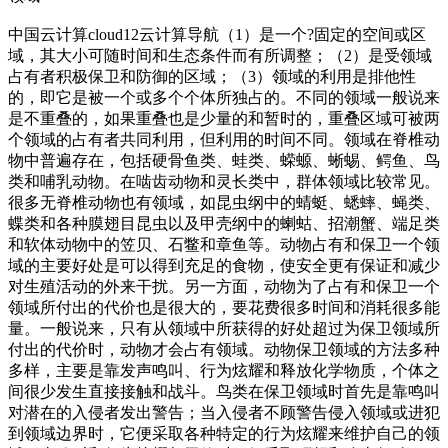
中国云计算cloud12云计算导航（1）是一个?固定的空间或区
域，其大小可随时间和生态条件而有所调整；（2）是受领域
占有者积极保卫和防御的区域；（3）领域的利用是排他性
的，即它是被一个或多个个体所独占的。不同的领域一般说来
是不重叠的，如果重叠也是少量的和暂时的，重叠区域可被两
个领域的占有者共同利用，但利用的时间不同。领域在脊椎动
物中普遍存在，包括硬骨鱼类、蛙类、蝾螈、蜥蜴、鳄鱼、鸟
类和哺乳动物。在啮齿动物和灵长类中，群体领域比较常见。
很多无脊椎动物也有领域，如昆虫纲中的蜻蜓、蟋蟀、蝇类、
蝶类和各种膜翅目昆虫以及甲壳纲中的蝲蛄、招潮蟹、端足类
和软体动物中的笠贝、石鳖和章鱼等。动物占有和保卫一个领
域的主要好处是可以得到充足的食物，使安全更有保证和减少
对生殖活动的外来干扰。另一方面，动物为了占有和保卫一个
领域所付出的代价也是很大的，要花费很多时间和消耗很多能
量。一般说来，只有从领域中所获得的好处超过为保卫领域所
付出的代价时，动物才会占有领域。动物保卫领域的方法多种
多样，主要是靠发声鸣叫、行为炫耀和释放化学物质，个体之
间很少发生直接接触和战斗。鸟类在保卫领域时首先是靠鸣叫
对潜在的入侵者发出警告；当入侵者不顾警告侵入领域或进犯
到领域边界时，它便采取各种特定的行为炫耀来维护自己的领