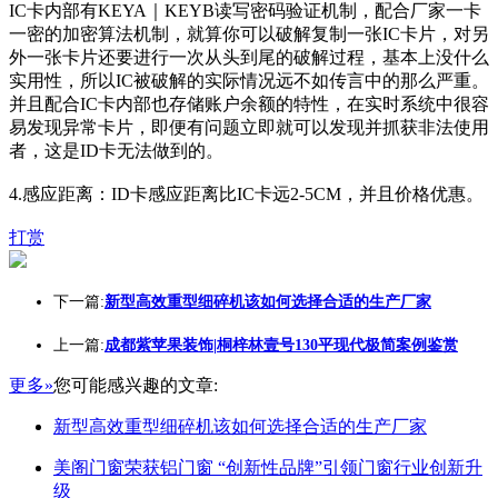
IC卡内部有KEYA｜KEYB读写密码验证机制，配合厂家一卡
一密的加密算法机制，就算你可以破解复制一张IC卡片，对另
外一张卡片还要进行一次从头到尾的破解过程，基本上没什么
实用性，所以IC被破解的实际情况远不如传言中的那么严重。
并且配合IC卡内部也存储账户余额的特性，在实时系统中很容
易发现异常卡片，即便有问题立即就可以发现并抓获非法使用
者，这是ID卡无法做到的。
4.感应距离：ID卡感应距离比IC卡远2-5CM，并且价格优惠。
打赏
下一篇:
新型高效重型细碎机该如何选择合适的生产厂家
上一篇:
成都紫苹果装饰|桐梓林壹号130平现代极简案例鉴赏
更多»
您可能感兴趣的文章:
新型高效重型细碎机该如何选择合适的生产厂家
美阁门窗荣获铝门窗 “创新性品牌”引领门窗行业创新升
级