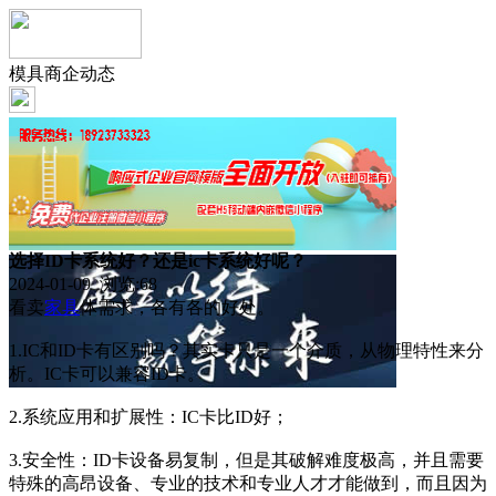
模具商企动态
选择ID卡系统好？还是ic卡系统好呢？
2024-01-09 浏览:
68
看卖
家具
体需求，各有各的好处。
1.IC和ID卡有区别吗？其实卡只是一个介质，从物理特性来分
析。IC卡可以兼容ID卡。
2.系统应用和扩展性：IC卡比ID好；
3.安全性：ID卡设备易复制，但是其破解难度极高，并且需要
特殊的高昂设备、专业的技术和专业人才才能做到，而且因为