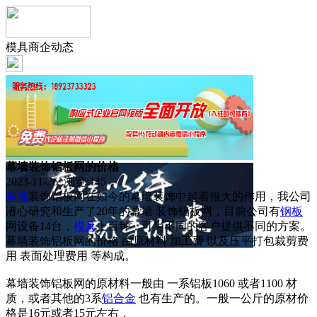
模具商企动态
幕墙装饰铝板网的价格
2023-11-26 浏览:
145
幕墙
装饰铝板网在如今的幕墙装饰中起着很大的作用，我公司
潜心研究和生产了20年的幕墙 装饰铝板网，目前公司有
钢板
网设备14台，
模具
上百种，可为不同的客户提供不同的方案。
幕墙装饰铝板网的价格 由原材料 加工费 以及压平打包裁剪费
用 表面处理费用 等构成。
幕墙装饰铝板网的原材料一般由 一系铝板1060 或者1100 材
质，或者其他的3系
铝合金
也有生产的。一般一公斤的原材价
格是16元或者15元左右，