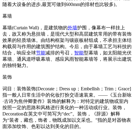
随着大设备的进步,最宽可做到600mm的排材也比较多)。
幕墙
幕墙(Curtain Wall)，是建筑物的
外墙
护围，像幕布一样挂上
去，故又称为悬挂墙，是现代大型和高层建筑常用的带有装饰
效果的轻质墙体。由结构框架与镶嵌板材组成，不承担主体结
构载荷与作用的建筑围护结构。今后，由于幕墙工艺与科技的
结合，响应全球
节能
减排的号召，
智能
型幕墙，如太阳能光伏
幕墙、通风道呼吸幕墙、感应风雨智能幕墙等，将展示出建筑
的独特魅力。
装饰
词目：装饰装饰[Decorate；Dress up；Embellish；Trim；Grace]
指一般人日常生活中的化妆打扮交语速装束。——《玉台新咏
·古诗为焦仲卿妻作》装饰的解释为：对特定的建筑物或室内
按照一定的思路和风格进行美化的一种活动或行业。装饰，
Decoration在英文中可简写为“dec”。装饰，《辞源》解释
为“装者，藏也，饰者，物既成加以文采也。”指的是对器物表
面添加纹饰、色彩以达到美化的目的。