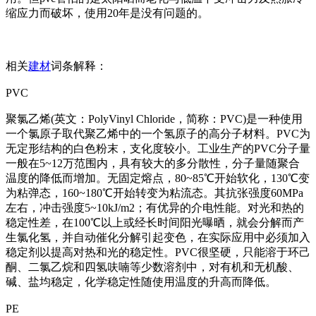
缩应力而破坏，使用20年是没有问题的。
相关
建材
词条解释：
PVC
聚氯乙烯(英文：PolyVinyl Chloride，简称：PVC)是一种使用
一个氯原子取代聚乙烯中的一个氢原子的高分子材料。PVC为
无定形结构的白色粉末，支化度较小。工业生产的PVC分子量
一般在5~12万范围内，具有较大的多分散性，分子量随聚合
温度的降低而增加。无固定熔点，80~85℃开始软化，130℃变
为粘弹态，160~180℃开始转变为粘流态。其抗张强度60MPa
左右，冲击强度5~10kJ/m2；有优异的介电性能。对光和热的
稳定性差，在100℃以上或经长时间阳光曝晒，就会分解而产
生氯化氢，并自动催化分解引起变色，在实际应用中必须加入
稳定剂以提高对热和光的稳定性。PVC很坚硬，只能溶于环己
酮、二氯乙烷和四氢呋喃等少数溶剂中，对有机和无机酸、
碱、盐均稳定，化学稳定性随使用温度的升高而降低。
PE