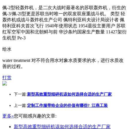
佩-2型轻轰炸机，是二次大战时最著名的苏联轰炸机，衍生的
佩-3/佩-2I型更是苏联当时唯一的双发双座重战斗机。 类型 轻
轰炸机或战斗轰炸机生产公司 佩特利亚科夫设计局设计者 佩
特利亚科夫首次飞行 1940年使用状态 1954退役主要用户 苏联
红军空军中国和北朝鲜与前 华沙条约国家生产数量 11427架衍
生机型 Pe-3
给水
water treatment 对不符合用水对象水质要求的水，进行水质改
善的过程。
打赏
下一篇:
新型高效重型细碎机该如何选择合适的生产厂家
上一篇:
定制工作服带给企业的价值有哪些?_江燕工装
更多»
您可能感兴趣的文章:
新型高效重型细碎机该如何选择合适的生产厂家