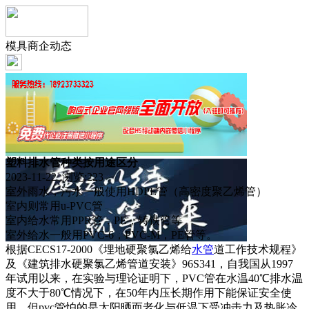
模具商企动态
塑料排水管种类按用途区分
2023-11-22 浏览:
223
室外雨水，污水一般使用HDPE管（高密度聚乙烯管）
室内则常用u-PVC管
室内给水常用PPR管，PE，铸铁管等
室外给水一般用PVC-6，PVC-M，PE管等。
根据CECS17-2000《埋地硬聚氯乙烯给
水管
道工作技术规程》
及《建筑排水硬聚氯乙烯管道安装》96S341，自我国从1997
年试用以来，在实验与理论证明下，PVC管在水温40℃排水温
度不大于80℃情况下，在50年内压长期作用下能保证安全使
用。但pvc管怕的是太阳晒而老化与低温下受冲击力及热胀冷