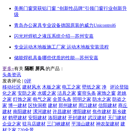
美阁门窗荣获铝门窗 “创新性品牌”引领门窗行业创新升
级
青岛办公家具专业设备德国原装的威力Unicontrol6
闪光对焊机之液压系统介绍—苏州安嘉
专业运动木地板施工厂家 运动木地板安装流程
储能焊机具备哪些优质的性能—苏州安嘉
更多»
有关
隔断 屏风
的产品：
头条资讯
发表评论 |
0评
移动社区
建材风水
木板之家
电工之家
壁纸之家
净
评论登陆
化之家
安防之家
水暖之家
洁具之家
窗帘头条
家饰之窗
老姚
之家
灯饰之家
电气之家
全景头条
照明之家
防水之家
防盗之
家
博一建材
区快洞察
建材
郑州建材
周口建材
信阳建材
商丘
建材
南阳建材
漯河建材
许昌建材
濮阳建材
焦作建材
新乡建
材
鹤壁建材
安阳建材
洛阳建材
开封建材
武汉建材
天门建材
企业之家
驻马店建材
三门峡建材
平顶山建材
神农架建材
建
材之家
720全景