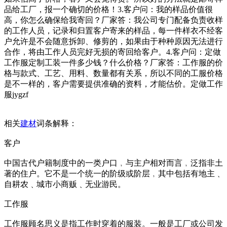
品给工厂，报一个确切的价格！3.客户问：我的样品价值很
高，你怎么确保给我寄回？厂家答：我公司专门配备负责收样
的工作人员，记录和归置客户寄来的样品，每一件样衣不经客
户允许是不会随意拆卸、修剪的，如果由于种种原因无法进行
合作，将由工作人员完好无损的寄回给客户。4.客户问：定做
工作服定制工装一件多少钱？什么价格？厂家答：工作服的价
格与款式、工艺、用料、数量都有关系，所以不同的工服价格
是不一样的，客户需要提供准确的资料，才能估价。定做工作
服jygzf
相关
建材
词条解释：
客户
中国古代户籍制度中的一类户口﹐与主户相对而言﹐泛指非土
著的住户。它不是一个统一的阶级或阶层﹐其中包括有地主﹑
自耕农﹑城市小商贩﹑无业游民。
工作服
工作服顾名思义是指工作时穿着的服装。一般是工厂或公司发