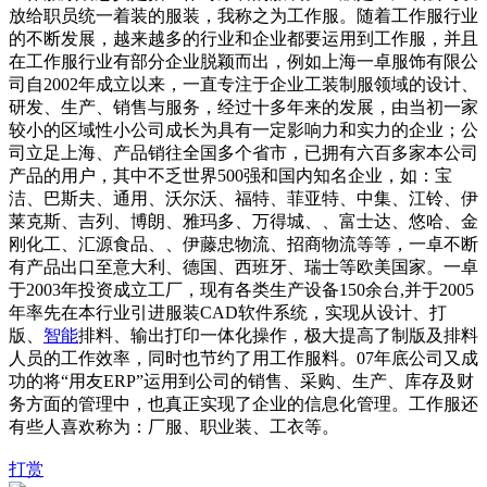
放给职员统一着装的服装，我称之为工作服。随着工作服行业
的不断发展，越来越多的行业和企业都要运用到工作服，并且
在工作服行业有部分企业脱颖而出，例如上海一卓服饰有限公
司自2002年成立以来，一直专注于企业工装制服领域的设计、
研发、生产、销售与服务，经过十多年来的发展，由当初一家
较小的区域性小公司成长为具有一定影响力和实力的企业；公
司立足上海、产品销往全国多个省市，已拥有六百多家本公司
产品的用户，其中不乏世界500强和国内知名企业，如：宝
洁、巴斯夫、通用、沃尔沃、福特、菲亚特、中集、江铃、伊
莱克斯、吉列、博朗、雅玛多、万得城、、富士达、悠哈、金
刚化工、汇源食品、、伊藤忠物流、招商物流等等，一卓不断
有产品出口至意大利、德国、西班牙、瑞士等欧美国家。一卓
于2003年投资成立工厂，现有各类生产设备150余台,并于2005
年率先在本行业引进服装CAD软件系统，实现从设计、打
版、
智能
排料、输出打印一体化操作，极大提高了制版及排料
人员的工作效率，同时也节约了用工作服料。07年底公司又成
功的将“用友ERP”运用到公司的销售、采购、生产、库存及财
务方面的管理中，也真正实现了企业的信息化管理。工作服还
有些人喜欢称为：厂服、职业装、工衣等。
打赏