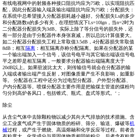
有线电视网中的射频各种接口阻抗均应为75欧，以实现阻抗匹
配，因此分配器输入端及输出端阻抗均应为75欧；分配损失：
在系统中总希望接入分配器损耗越小越好。分配损失Ls的多少
和分配路数n的多少有关，在理想情况下Ls=10lgn，当n=2时为
二分配器分配损失为3dB。实际上除了等分信号的损失外，还
有一部分是由于分配器件本身张衰减，所以总比计算值要大。
如二分配器分配损失工程上常取值3.5dB，4分配器损失常取值
8dB；相互
隔离
：相互隔离亦称分配隔离。如果在分配器的某
一个输出端加入一个信号，该信号电平与其它输出端该信号电
平之差即是相互隔离，一般要求分配器输出端隔离度大于
20dB以上。如果驻波比太大，则传输信号就会在分配器的输
入端或者输出端产生反射，对图像质量产生不良影响，如重影
等。 分配器在工程中还分为过电型分配器、户外型分配器、
户内分配器等。喷煤分配器主要作用是把输煤主管道的煤粉均
匀分到高炉各风口，包括锥式、瓶式、盘式等形式。‘；
除尘
从含尘气体中去除颗粒物以减少其向大气排放的技术措施。含
尘工业废气或产生于固体物质的粉碎、筛分、输送、爆破等
机
械
过程，或产生于燃烧、高温熔融和化学反应等过程。前者含
有粒度大、化学成分与原固体物质相同的粉尘，后者含有粒度