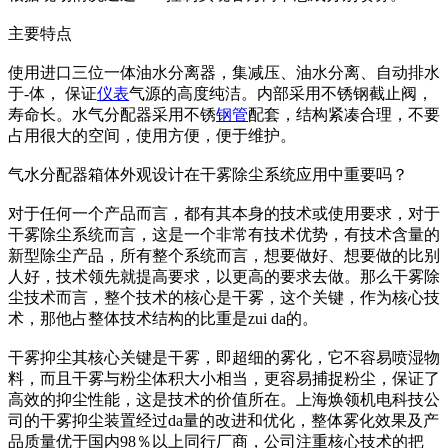
主要特点
使用进口三位一体油水分离器，集减压、油水分离、自动排水
于-体， 保证
仪表
气源的高度纯洁。内部采用不锈钢截止阀，
寿命长。水气分配器采用不锈
钢管
配套，结构紧凑合理，不要
占用很大的空间，使用方便，便于维护。
气水分配器箱体外观设计在干雾除尘系统应用中重要吗？
对于任何一个产品而言，都有其本身的技术或使用要求，对于
干雾除尘系统而言，这是一个非常有技术优势，有技术含量的
新型除尘产品，所有整个系统而言，想要做好、想要做的比别
人好，技术领先就提高要求，以更高的要求去做。那么干雾除
尘技术而言，整个技术的核心是干雾，这个关键，作为核心技
术，那他占整体技术结构的比重是zui da的。
干雾抑尘其核心关键是干雾，即超细的雾化，它不容易喷湿物
料，而且干雾与粉尘体积大小相当，更容易捕捉粉尘，保证了
高效的抑尘性能，这是技术的价值所在。上海焕领机电科技公
司的干雾抑尘装置经过da量的改进和优化，整体雾化效果及产
品质量优于国内98％以上同行厂商，公司注重核心技术的把