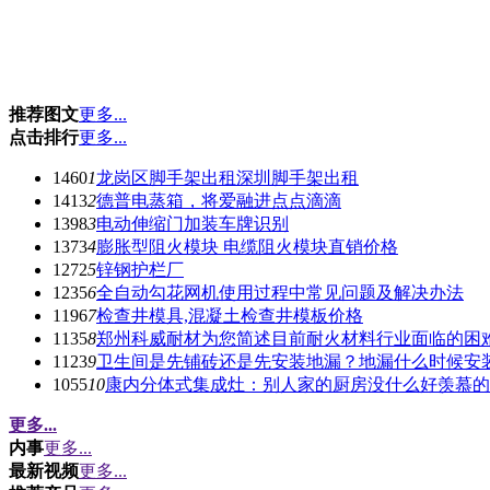
推荐图文
更多...
点击排行
更多...
1460
1
龙岗区脚手架出租深圳脚手架出租
1413
2
德普电蒸箱，将爱融进点点滴滴
1398
3
电动伸缩门加装车牌识别
1373
4
膨胀型阻火模块 电缆阻火模块直销价格
1272
5
锌钢护栏厂
1235
6
全自动勾花网机使用过程中常见问题及解决办法
1196
7
检查井模具,混凝土检查井模板价格
1135
8
郑州科威耐材为您简述目前耐火材料行业面临的困
1123
9
卫生间是先铺砖还是先安装地漏？地漏什么时候安
1055
10
康内分体式集成灶：别人家的厨房没什么好羡慕的
更多...
内事
更多...
最新视频
更多...