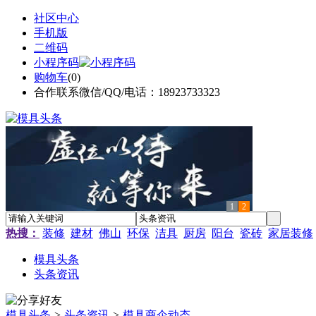
社区中心
手机版
二维码
小程序码
购物车
(
0
)
合作联系微信/QQ/电话：18923733323
1
2
热搜：
装修
建材
佛山
环保
洁具
厨房
阳台
瓷砖
家居装修
模具头条
头条资讯
模具头条
>
头条资讯
>
模具商企动态