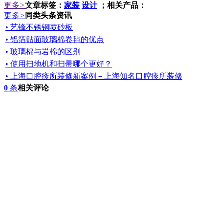
更多
>
文章标签：
家装
设计
；相关产品：
更多
>
同类头条资讯
• 艺锋不锈钢喷砂板
• 铝箔贴面玻璃棉卷毡的优点
• 玻璃棉与岩棉的区别
• 使用扫地机和扫帚哪个更好？
• 上海口腔疹所装修新案例－上海知名口腔疹所装修
0
条
相关评论