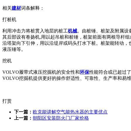
相关
建材
词条解释：
打桩机
利用冲击力将桩贯入地层的桩工
机械
。由桩锤、桩架及附属设
其后部设有卷扬机,用以起吊桩和桩锤，桩架前面有两根导杆
沿塔架向下引伸，用以沿堤岸或码头打水下桩。桩架能转动，
液压锤等。
挖机
VOLVO履带式液压挖掘机的安全性和
环保
性能符合或已超过了I
VOLVO挖掘机提供更好的操作舒适性、可靠性、生产率和易
打赏
下一篇：
欧克能讲解空气能热水器的主要优点
上一篇：
朝阳区安装防火门厂家价格