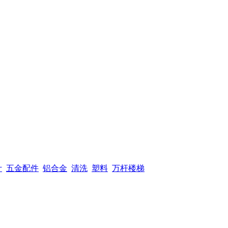
计
五金配件
铝合金
清洗
塑料
万杆楼梯