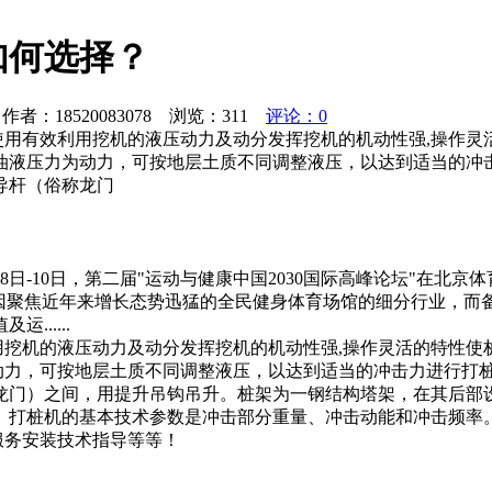
如何选择？
者：18520083078 浏览：
311
评论：0
用有效利用挖机的液压动力及动分发挥挖机的机动性强,操作灵活
机以油液压力为动力，可按地层土质不同调整液压，以达到适当的
导杆（俗称龙门
8日-10日，第二届"运动与健康中国2030国际高峰论坛"在
，因聚焦近年来增长态势迅猛的全民健身体育场馆的细分行业，而
.....
挖机的液压动力及动分发挥挖机的机动性强,操作灵活的特性使桩
为动力，可按地层土质不同调整液压，以达到适当的冲击力进行打
龙门）之间，用提升吊钩吊升。桩架为一钢结构塔架，在其后部
。打桩机的基本技术参数是冲击部分重量、冲击动能和冲击频率
服务安装技术指导等等！