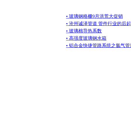
• 玻璃钢格栅9月洪荒大促销
• 沧州诚泽管道 管件行业的后
• 玻璃棉导热系数
• 高强度玻璃钢水箱
• 铝合金快捷管路系统之氩气