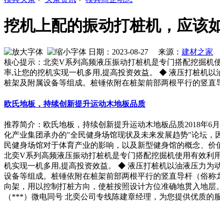
挖机上配的振动打桩机，应该
日期：2023-08-27 来源：
建材之家
作
核心提示：北奕V系列高频液压振动打桩机是专门搭配挖掘机使
率,让您的挖机实现一机多用,提高投资效益。 ◆ 液压打桩
桩架及附属设备等组成。桩锤依附在桩架前部两根平行的竖直
欧氏地板，持续创新提升运动木地板品质
推荐简介：欧氏地板，持续创新提升运动木地板品质2018年6月
化产业集团承办的"全民健身场馆现状及未来发展趋势"论坛
民健身场馆对于体育产业的影响，以及新型健身馆的概念、价值及运.
北奕V系列高频液压振动打桩机是专门搭配挖掘机使用有效利用
机实现一机多用,提高投资效益。 ◆ 液压打桩机以油液压力
设备等组成。桩锤依附在桩架前部两根平行的竖直导杆（俗称
向架，用以控制打桩方向，使桩按照设计方位准确地贯入地层
（***）微电同号 北奕公司专线陈建章经理，为您提供优质的