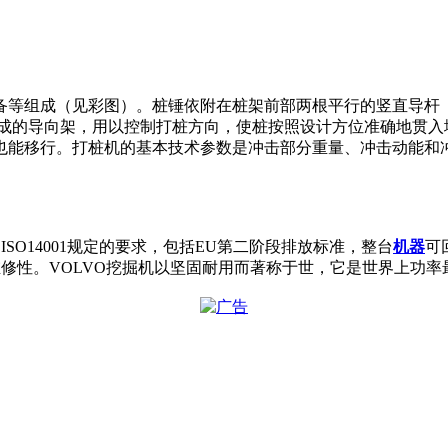
备等组成（见彩图）。桩锤依附在桩架前部两根平行的竖直导杆
组成的导向架，用以控制打桩方向，使桩按照设计方位准确地贯入
也能移行。打桩机的基本技术参数是冲击部分重量、冲击动能和
SO14001规定的要求，包括EU第二阶段排放标准，整台
机器
可
维修性。VOLVO挖掘机以坚固耐用而著称于世，它是世界上功