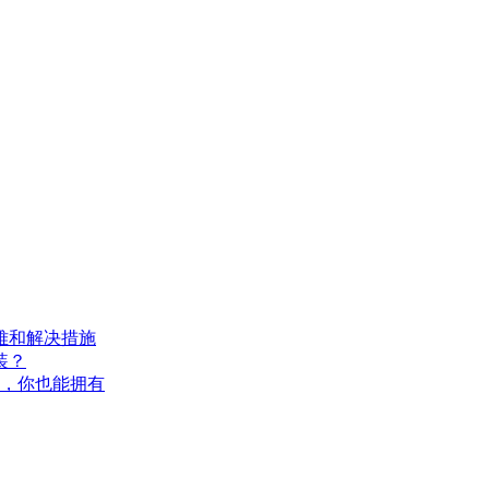
难和解决措施
装？
，你也能拥有