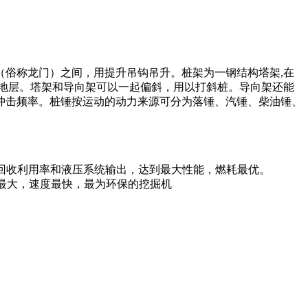
（俗称龙门）之间，用提升吊钩吊升。桩架为一钢结构塔架,在
地层。塔架和导向架可以一起偏斜，用以打斜桩。导向架还能
冲击频率。桩锤按运动的动力来源可分为落锤、汽锤、柴油锤、
回收利用率和液压系统输出，达到最大性能，燃耗最优。
率最大，速度最快，最为环保的挖掘机