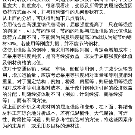
量愈大，刚度愈小。很容易看出，变形及所需要的屈服强度因
负荷方式而不同，并与结构部件的几何形状有关。
从上面的分析，可以得到如下几点看法。
①用低合金高强度钢代替碳钢，屈服强度提高了，只在等强度
的判据下，可以节约钢材，节约的程度与屈服强度的比值也因
载荷方式而不同，不能因为屈服强度提高30%就认为能节约钢
材30%。若使用等刚度判据，并不能节约钢材。
②使用强度高的钢种，若采用等刚度判据，肯定会增加成本；
若采用等强度判据，是否有经济效益，取决于屈服强度的比值
及钢材价格的比值。
③对于交通运输，例如，车辆、船舶等用钢，为了减少运输费
用，增加运输量，应该考虑采用等强度相对重量和等刚度相对
重量。对于固定结构，例如，桥梁、房屋等，则应使用等强度
相对成本和等刚度相对成本。至于改用钢种所引起的经济效益
的分配，则随经济体制不同（例如，计划经济、商品经济
等），而有不同方法。
④上面的分析之考虑材料的屈服强度和变形，在下面，将结合
材料工艺综合地分析成本。若有低温韧性、大气腐蚀、可焊
性、耐磨性等问题，则应参考性能选材的方法，将这些因素作
为约束条件，或采用多目标的选材法。