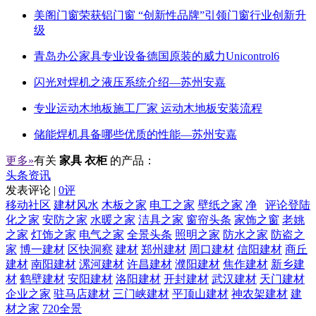
美阁门窗荣获铝门窗 “创新性品牌”引领门窗行业创新升
级
青岛办公家具专业设备德国原装的威力Unicontrol6
闪光对焊机之液压系统介绍—苏州安嘉
专业运动木地板施工厂家 运动木地板安装流程
储能焊机具备哪些优质的性能—苏州安嘉
更多»
有关
家具 衣柜
的产品：
头条资讯
发表评论 |
0评
移动社区
建材风水
木板之家
电工之家
壁纸之家
净
评论登陆
化之家
安防之家
水暖之家
洁具之家
窗帘头条
家饰之窗
老姚
之家
灯饰之家
电气之家
全景头条
照明之家
防水之家
防盗之
家
博一建材
区快洞察
建材
郑州建材
周口建材
信阳建材
商丘
建材
南阳建材
漯河建材
许昌建材
濮阳建材
焦作建材
新乡建
材
鹤壁建材
安阳建材
洛阳建材
开封建材
武汉建材
天门建材
企业之家
驻马店建材
三门峡建材
平顶山建材
神农架建材
建
材之家
720全景