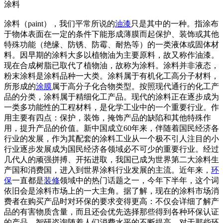
涂料
涂料（paint），我们平常所说的
油漆
只是其中的一种。指涂布
于物体表面在一定的条件下能形成薄膜而起保护、装饰或其他
特殊功能（绝缘、防锈、防霉、耐热等）的一类液体或固体材
料。因早期的涂料大多以植物油为主要原料，故又称作油漆。
现在合成树脂已取代了植物油，故称为涂料。涂料并非液态，
粉末涂料是涂料品种一大类。涂料属于有机化工高分子材料，
所形成的
涂膜
属于高分子化合物类型。按照现代通行的化工产
品的分类，涂料属于精细化工产品。现代的涂料正在逐步成为
一类多功能性的工程材料，是化学工业中的一个重要行业。作
用主要有四点：保护，装饰，掩饰产品的缺陷和其他特殊作
用，提升产品的价值。新中国成立60年来，伴随着国民经济各
行业的发展，作为其配套的涂料工业从一个极不引人注目的小
行业逐步发展成为国民经济各领域必不可少的重要行业。经过
几代人的顽强拼搏、开拓进取，我国已成为世界第二大涂料生
产国和消费国，进入到世界涂料行业发展的主流。近年来，
环
保
一直都是
装修
领域中的热门话题之一，今年下半年，这个词
依旧会是涂料市场上的一大主角。据了解，现在的涂料市场消
费者在购买产品时对环保的要求变得更高：不仅会详细了解产
品的有害物质含量，而且还会优先选择那些得到各种环保认证
的产品。智研咨询随着人们消费水平的不断提高，对于那些环